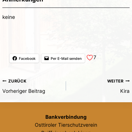
keine
7
Facebook
Per E-Mail senden
Beitragsnavigation
ZURÜCK
WEITER
Vorheriger Beitrag
Kira
Bankverbindung
Osttiroler Tierschutzverein