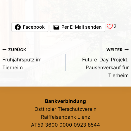
2
Facebook
Per E-Mail senden
Beitragsnavigation
ZURÜCK
WEITER
Frühjahrsputz im
Future-Day-Projekt:
Tierheim
Pausenverkauf für
Tierheim
Bankverbindung
Osttiroler Tierschutzverein
Raiffeisenbank Lienz
AT59 3600 0000 0923 8544