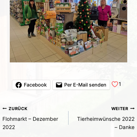
1
Facebook
Per E-Mail senden
Beitragsnavigation
ZURÜCK
WEITER
Flohmarkt – Dezember
Tierheimwünsche 2022
2022
– Danke