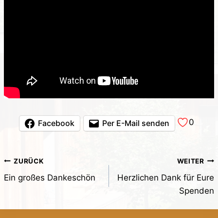
0
Facebook
Per E-Mail senden
Beitragsnavigation
ZURÜCK
WEITER
Ein großes Dankeschön
Herzlichen Dank für Eure
Spenden