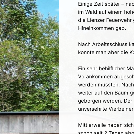
Einige Zeit später – na
im Wald auf einem hoh
die Lienzer Feuerwehr 
Hineinkommen gab.
Nach Arbeitsschluss k
konnte man aber die Kat
Ein sehr behilflicher M
Vorankommen abgesch
werden mussten. Nachd
weiter auf den Baum ge
geborgen werden. Der
unversehrte Vierbeiner
Mittlerweile haben sich
schon seit 2 Tagen abg