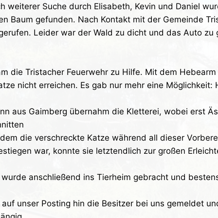
ch weiterer Suche durch Elisabeth, Kevin und Daniel wurd
en Baum gefunden. Nach Kontakt mit der Gemeinde Tri
gerufen. Leider war der Wald zu dicht und das Auto zu 
am die Tristacher Feuerwehr zu Hilfe. Mit dem Hebear
ze nicht erreichen. Es gab nur mehr eine Möglichkeit: H
ann aus Gaimberg übernahm die Kletterei, wobei erst Äst
nitten
em die verschreckte Katze während all dieser Vorbere
stiegen war, konnte sie letztendlich zur großen Erleic
 wurde anschließend ins Tierheim gebracht und bestens
 auf unser Posting hin die Besitzer bei uns gemeldet un
ängig.