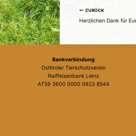
Beitragsnavig
ZURÜCK
Herzlichen Dank für E
Bankverbindung
Osttiroler Tierschutzverein
Raiffeisenbank Lienz
AT59 3600 0000 0923 8544