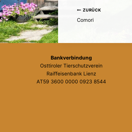
Beitragsnavig
ZURÜCK
Comori
Bankverbindung
Osttiroler Tierschutzverein
Raiffeisenbank Lienz
AT59 3600 0000 0923 8544