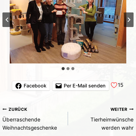
15
Facebook
Per E-Mail senden
Beitragsnavigation
ZURÜCK
WEITER
Überraschende
Tierheimwünsche
Weihnachtsgeschenke
werden wahr