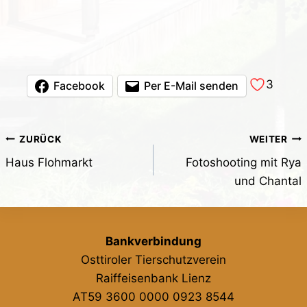
3
Facebook
Per E-Mail senden
Beitragsnavigation
ZURÜCK
WEITER
Haus Flohmarkt
Fotoshooting mit Rya
und Chantal
Bankverbindung
Osttiroler Tierschutzverein
Raiffeisenbank Lienz
AT59 3600 0000 0923 8544