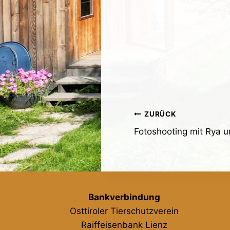
Beitragsnavig
ZURÜCK
Fotoshooting mit Rya u
Bankverbindung
Osttiroler Tierschutzverein
Raiffeisenbank Lienz